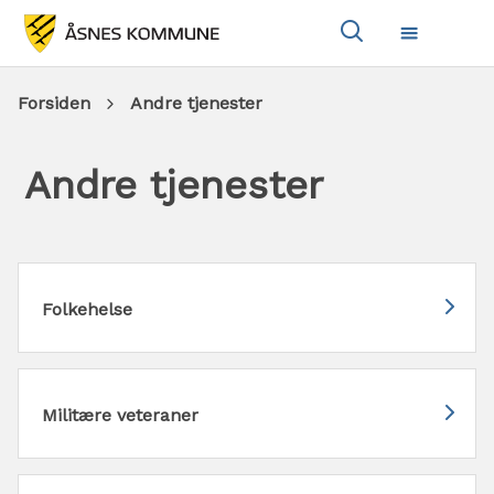
Vis
Meny
søkeboks
Du
Forsiden
Andre tjenester
er
Andre tjenester
her:
Folkehelse
Militære veteraner