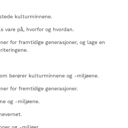
estede kulturminnene.
as vare på, hvorfor og hvordan.
ner for framtidige generasjoner, og lage en
riteringene.
som berører kulturminnene og -miljøene.
ner for fremtidige generasjoner.
ne og -miljøene.
nevernet.
nner og -miljøer.