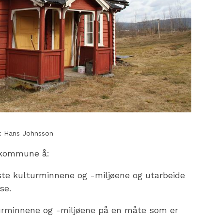
Hans Johnsson
 kommune å:
gste kulturminnene og -miljøene og utarbeide
se.
urminnene og -miljøene på en måte som er