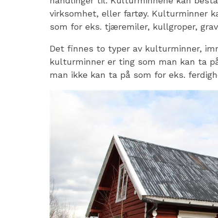
handlinger til. Kulturminnene kan bestå a
virksomhet, eller fartøy. Kulturminner 
som for eks. tjæremiler, kullgroper, gra
Det finnes to typer av kulturminner, imm
kulturminner er ting som man kan ta p
man ikke kan ta på som for eks. ferdighe