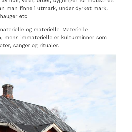
v hus, veier, bruer, bygninger for industriell
kan man finne i utmark, under dyrket mark,
vhauger etc.
aterielle og materielle. Materielle
å, mens immaterielle er kulturminner som
ter, sanger og ritualer.