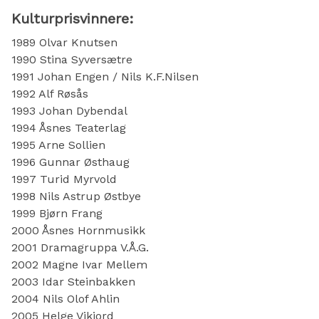
Kulturprisvinnere:
1989 Olvar Knutsen
1990 Stina Syversætre
1991 Johan Engen / Nils K.F.Nilsen
1992 Alf Røsås
1993 Johan Dybendal
1994 Åsnes Teaterlag
1995 Arne Sollien
1996 Gunnar Østhaug
1997 Turid Myrvold
1998 Nils Astrup Østbye
1999 Bjørn Frang
2000 Åsnes Hornmusikk
2001 Dramagruppa V.Å.G.
2002 Magne Ivar Mellem
2003 Idar Steinbakken
2004 Nils Olof Ahlin
2005 Helge Vikjord