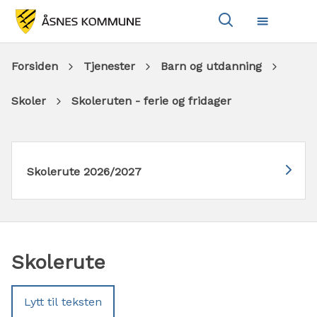
Vis
Meny
søkeboks
Du
Forsiden
Tjenester
Barn og utdanning
er
Skoler
Skoleruten - ferie og fridager
her:
Skolerute 2026/2027
Skolerute
Lytt til teksten