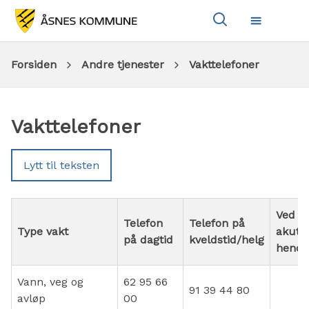
Vis
Meny
søkeboks
Du
Forsiden
Andre tjenester
Vakttelefoner
er
Vakttelefoner
her:
Lytt til teksten
Ved
Telefon
Telefon på
Type vakt
akutt
på dagtid
kveldstid/helg
hende
Vann, veg og
62 95 66
91 39 44 80
avløp
00