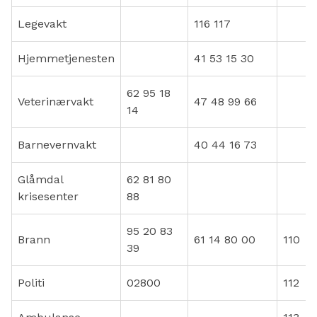
Legevakt
116 117
Hjemmetjenesten
41 53 15 30
62 95 18
Veterinærvakt
47 48 99 66
14
Barnevernvakt
40 44 16 73
Glåmdal
62 81 80
krisesenter
88
95 20 83
Brann
61 14 80 00
110
39
Politi
02800
112