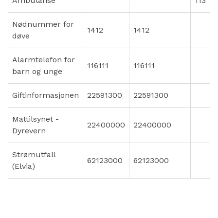
Ambulanse
113
Nødnummer for
1412
1412
døve
Alarmtelefon for
116111
116111
barn og unge
Giftinformasjonen
22591300
22591300
Mattilsynet -
22400000
22400000
Dyrevern
Strømutfall
62123000
62123000
(Elvia)