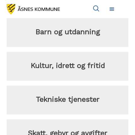
Vis
Meny
søkeboks
Tjenester
Barn og utdanning
Kultur, idrett og fritid
Tekniske tjenester
Skatt, gebyr og avgifter