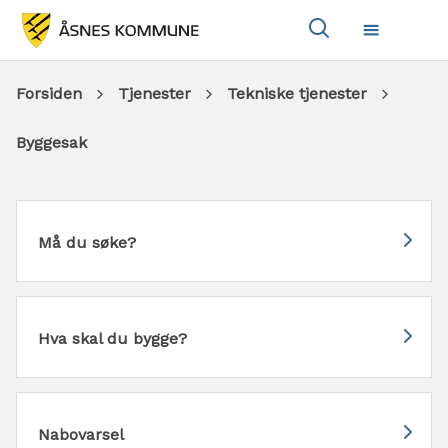
Vis
Meny
søkeboks
Du
Forsiden
Tjenester
Tekniske tjenester
er
Byggesak
her:
Må du søke?
Hva skal du bygge?
Nabovarsel