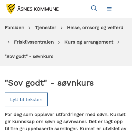
Vis
Meny
søkeboks
Du
Forsiden
Tjenester
Helse, omsorg og velferd
er
Frisklivssentralen
Kurs og arrangement
her:
"Sov godt" - søvnkurs
"Sov godt" - søvnkurs
Lytt til teksten
For deg som opplever utfordringer med søvn. Kurset
gir kunnskap om søvn og søvnvaner. Det er lagt opp
til fire gruppebaserte samlinger. Kurset er utviklet av