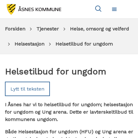
Vis
Meny
søkeboks
Du
Forsiden
Tjenester
Helse, omsorg og velferd
er
Helsestasjon
Helsetilbud for ungdom
her:
Helsetilbud for ungdom
Lytt til teksten
I Åsnes har vi to helsetilbud for ungdom; helsestasjon
for ungdom og Ung arena. Dette er lavterskeltilbud til
kommunens ungdom.
Både Helsestasjon for ungdom (HFU) og Ung arena er