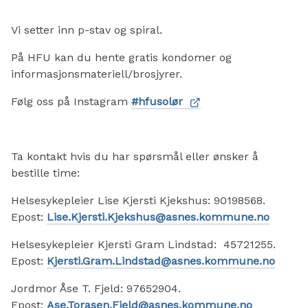
Vi setter inn p-stav og spiral.
På HFU kan du hente gratis kondomer og
informasjonsmateriell/brosjyrer.
Følg oss på Instagram
#hfusolør
Ta kontakt hvis du har spørsmål eller ønsker å
bestille time:
Helsesykepleier Lise Kjersti Kjekshus: 90198568.
Epost:
Lise.Kjersti.Kjekshus@asnes.kommune.no
Helsesykepleier Kjersti Gram Lindstad: 45721255.
Epost:
Kjersti.Gram.Lindstad@asnes.kommune.no
Jordmor Åse T. Fjeld: 97652904.
Epost:
Ase.Torasen.Fjeld@asnes.kommune.no