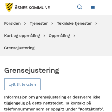
Vis
Meny
søkeboks
Du
Forsiden
Tjenester
Tekniske tjenester
er
Kart og oppmåling
Oppmåling
her:
Grensejustering
Grensejustering
Lytt til teksten
Informasjon om grensejustering er dessverre ikke
tilgjengelig på dette nettstedet. Ta kontakt på
telefonnummer som er oppgitt under "Kontaktinfo".