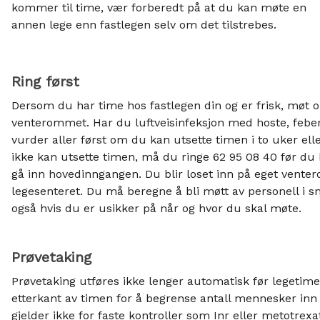
kommer til time, vær forberedt på at du kan møte en
annen lege enn fastlegen selv om det tilstrebes.
Ring først
Dersom du har time hos fastlegen din og er frisk, møt o
venterommet. Har du luftveisinfeksjon med hoste, feber 
vurder aller først om du kan utsette timen i to uker eller
ikke kan utsette timen, må du ringe 62 95 08 40 før d
gå inn hovedinngangen. Du blir loset inn på eget vente
legesenteret. Du må beregne å bli møtt av personell i sm
også hvis du er usikker på når og hvor du skal møte.
Prøvetaking
Prøvetaking utføres ikke lenger automatisk før legetime
etterkant av timen for å begrense antall mennesker inn 
gjelder ikke for faste kontroller som Inr eller metotrexa