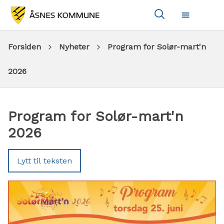
Vis
Meny
søkeboks
Du
Forsiden
Nyheter
Program for Solør-mart'n
er
2026
her:
Program for Solør-mart'n
2026
Lytt til teksten