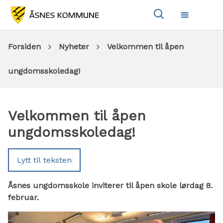
Vis
Meny
søkeboks
Du
Forsiden
Nyheter
Velkommen til åpen
er
ungdomsskoledag!
her:
Velkommen til åpen
ungdomsskoledag!
Lytt til teksten
Åsnes ungdomsskole inviterer til åpen skole lørdag 8.
februar.