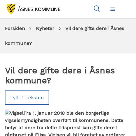
Vis
Meny
søkeboks
Du
Forsiden
Nyheter
Vil dere gifte dere i Åsnes
er
kommune?
her:
Vil dere gifte dere i Åsnes
kommune?
Lytt til teksten
Fra 1. januar 2018 ble den borgerlige
vigselsmyndigheten overført til kommunene. Dette
betyr at dere fra dette tidspunkt kan gifte dere i
rådhuset på Flisa. Vielsen vil bli foretatt av ordfører