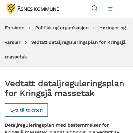
Vis
Meny
søkeboks
Du
Forsiden
Politikk og organisasjon
Høringer og
er
varsler
Vedtatt detaljreguleringsplan for Kringsjå
her:
massetak
Vedtatt detaljreguleringsplan
for Kringsjå massetak
Lytt til teksten
Detaljreguleringsplan med bestemmelser for
Kringsjå massetak, planID 2023004, ble vedtatt av