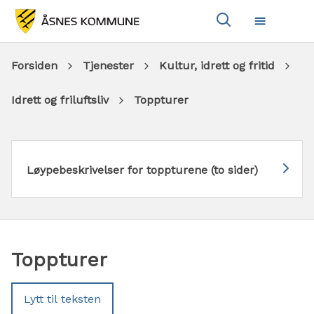
Vis
Meny
søkeboks
Du
Forsiden
Tjenester
Kultur, idrett og fritid
er
Idrett og friluftsliv
Toppturer
her:
Løypebeskrivelser for toppturene (to sider)
Toppturer
Lytt til teksten