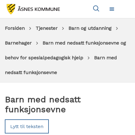
Vis
Meny
søkeboks
Du
Forsiden
Tjenester
Barn og utdanning
er
Barnehager
Barn med nedsatt funksjonsevne og
her:
behov for spesialpedagogisk hjelp
Barn med
nedsatt funksjonsevne
Barn med nedsatt
funksjonsevne
Lytt til teksten