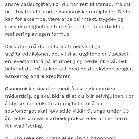
andre basisutgifter. Før du har rett til stønad, må du
ha utnyttet alle andre økonomiske muligheter. Dette
kan for eksempel være arbeidsinntekt, trygde- og
stønadsrettigheter, studielån, rett til underhold og
realisering av egen formue.
Dessuten må du ha foretatt nødvendige
utgiftsreduksjoner, det vil si at utgiftene er tilpasset
en levestandard på et rimelig og nøkternt nivå. Det
betyr at du må ta kontakt med de du skylder penger,
banker og andre kreditorer.
Økonomisk stønad er ment å sikre økonomien
midlertidig, og skal bidra til at du blir selvhjulpen. For
å styrke den enkeltes muligheter til å bli
selvforsørget skal NAV stille vilkår til unge under 30
år. Dette kan være arbeidspraksis eller annen form
for kvalifisering.
Du kan søke om bidrag eller lån til livsopphold,