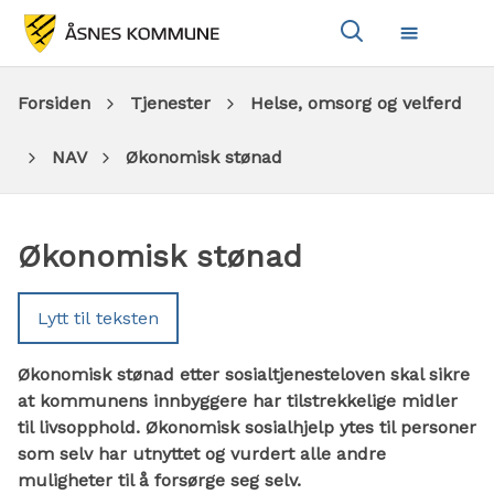
Vis
Meny
søkeboks
Du
Forsiden
Tjenester
Helse, omsorg og velferd
er
NAV
Økonomisk stønad
her:
Økonomisk stønad
Lytt til teksten
Økonomisk stønad etter sosialtjenesteloven skal sikre
at kommunens innbyggere har tilstrekkelige midler
til livsopphold. Økonomisk sosialhjelp ytes til personer
som selv har utnyttet og vurdert alle andre
muligheter til å forsørge seg selv.