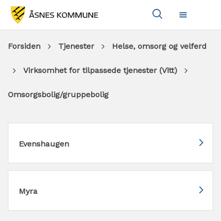
Vis
Meny
søkeboks
Du
Forsiden
Tjenester
Helse, omsorg og velferd
er
Virksomhet for tilpassede tjenester (Vitt)
her:
Omsorgsbolig/gruppebolig
Evenshaugen
Myra