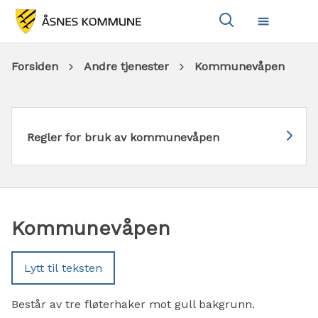
Vis
Meny
søkeboks
Du
Forsiden
Andre tjenester
Kommunevåpen
er
her:
Regler for bruk av kommunevåpen
Kommunevåpen
Lytt til teksten
Består av tre fløterhaker mot gull bakgrunn.