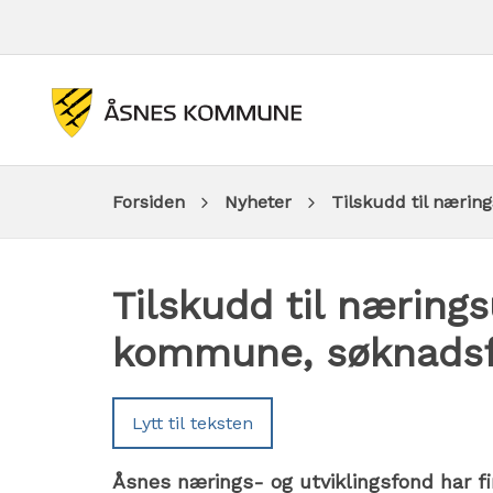
Du
Forsiden
Nyheter
Tilskudd til nærin
er
Tilskudd til nærings
her:
kommune, søknadsfr
Lytt til teksten
Åsnes nærings- og utviklingsfond har fir