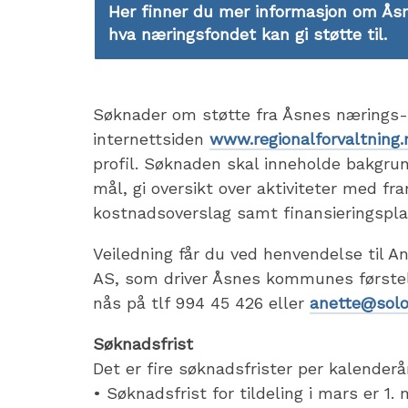
Her finner du mer informasjon om Åsn
hva næringsfondet kan gi støtte til.
Søknader om støtte fra Åsnes nærings-
internettsiden
www.regionalforvaltning.
profil. Søknaden skal inneholde bakgrunn 
mål, gi oversikt over aktiviteter med f
kostnadsoverslag samt finansieringspla
Veiledning får du ved henvendelse til 
AS, som driver Åsnes kommunes førsteli
nås på tlf 994 45 426 eller
anette@solo
Søknadsfrist
Det er fire søknadsfrister per kalenderå
• Søknadsfrist for tildeling i mars er 1. 