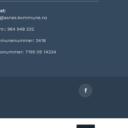
st:
t@asnes.kommune.no
nr.: 964 948 232
munenummer: 3418
tonummer: 7195 05 14234
Sosiale
medier