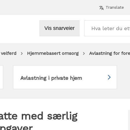
Verktø
Translate
Vis snarveier
 velferd
Hjemmebasert omsorg
Avlastning for fo
Avlastning i private hjem
satte med særlig
pgaver