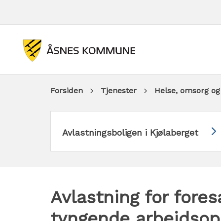
Du
Forsiden
Tjenester
Helse, omsorg og
er
Avlastningsboligen i Kjølaberget
her:
Avlastning for fore
tyngende arbeidsop