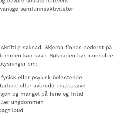
og bevare sosiale nettverk
i vanlige samfunnsaktiviteter
skriftlig søknad. Skjema finnes nederst på
gdommen kan søke. Søknaden bør inneholde
plysninger om:
fysisk eller psykisk belastende
arbeid eller avbrudd i nattesøvn
sjon og mangel på ferie og fritid
eller ungdommen
dagtilbud