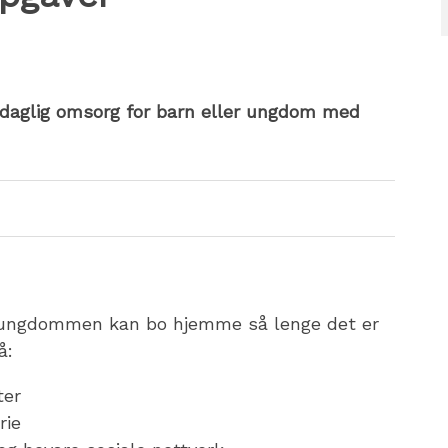
r daglig omsorg for barn eller ungdom med
ler ungdommen kan bo hjemme så lenge det er
å:
ter
erie