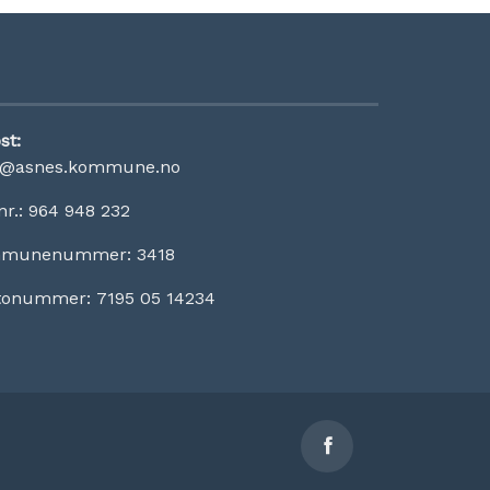
st:
t@asnes.kommune.no
nr.: 964 948 232
munenummer: 3418
tonummer: 7195 05 14234
Sosiale
medier