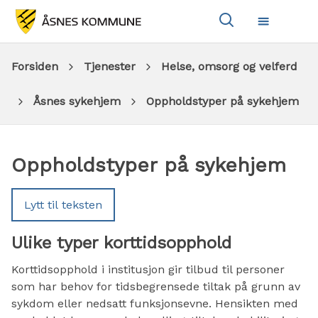
Vis
Meny
søkeboks
Du
Forsiden
Tjenester
Helse, omsorg og velferd
er
Åsnes sykehjem
Oppholdstyper på sykehjem
her:
Oppholdstyper på sykehjem
Lytt til teksten
Ulike typer korttidsopphold
Korttidsopphold i institusjon gir tilbud til personer
som har behov for tidsbegrensede tiltak på grunn av
sykdom eller nedsatt funksjonsevne. Hensikten med