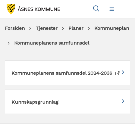
Vis
Meny
søkeboks
Du
Forsiden
Tjenester
Planer
Kommuneplan
er
Kommuneplanens samfunnsdel
her:
Kommuneplanens samfunnsdel 2024-2036
Kunnskapsgrunnlag