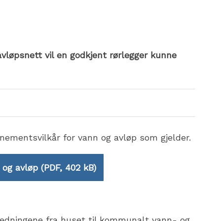
vløpsnett vil en godkjent rørlegger kunne
ementsvilkår for vann og avløp som gjelder.
 og avløp
(PDF, 402 kB)
kkledningene fra huset til kommunalt vann- og