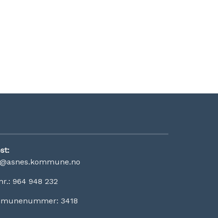
st:
t@asnes.kommune.no
nr.: 964 948 232
munenummer: 3418