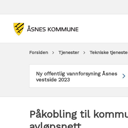
Du
Forsiden
Tjenester
Tekniske tjeneste
er
Ny offentlig vannforsyning Åsnes
vestside 2023
her:
Påkobling til komm
avløpsnett