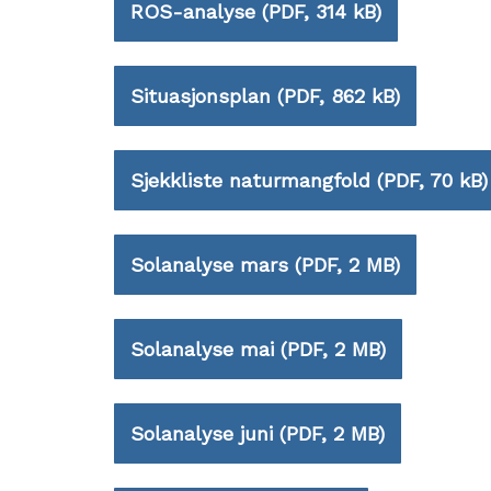
ROS-analyse
(PDF, 314 kB)
Situasjonsplan
(PDF, 862 kB)
Sjekkliste naturmangfold
(PDF, 70 kB)
Solanalyse mars
(PDF, 2 MB)
Solanalyse mai
(PDF, 2 MB)
Solanalyse juni
(PDF, 2 MB)