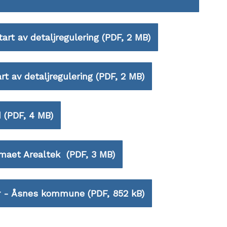
art av detaljregulering
(PDF, 2 MB)
rt av detaljregulering
(PDF, 2 MB)
d
(PDF, 4 MB)
irmaet Arealtek
(PDF, 3 MB)
er - Åsnes kommune
(PDF, 852 kB)