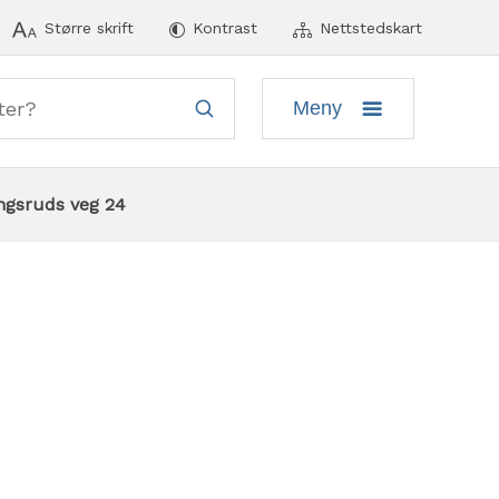
ymeny
Større skrift
Kontrast
Nettstedskart
Meny
ngsruds veg 24